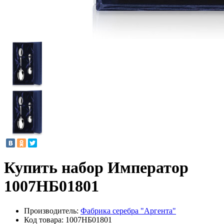
Купить набор Император
1007НБ01801
Производитель:
Фабрика серебра "Аргента"
Код товара:
1007НБ01801